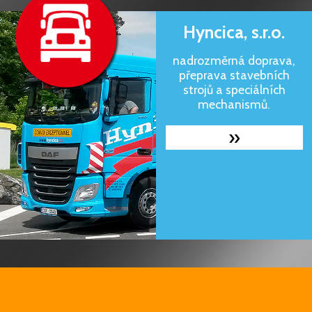
Hyncica, s.r.o.
nadrozměrná doprava,
přeprava stavebních
strojů a speciálních
mechanismů.
»