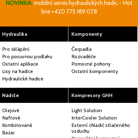
NOVINKA:
mobilní servis hydraulických hadic - Hot
line +420 775 189 078
Hydraulika
Komponenty
Pro sklápění
Čerpadla
Pro posuvnou podlahu
Rozvaděče
Ostatní aplikace
Pomocné pohony
Lisy na hadice
Ostatní komponenty
Hydraulické hadice
Nádrže
Kompresory GHH
Olejové
Light Solution
Naftové
InterCooler Solution
Kombinované
Externí chladič stlačeného
vzduchu
Bazar