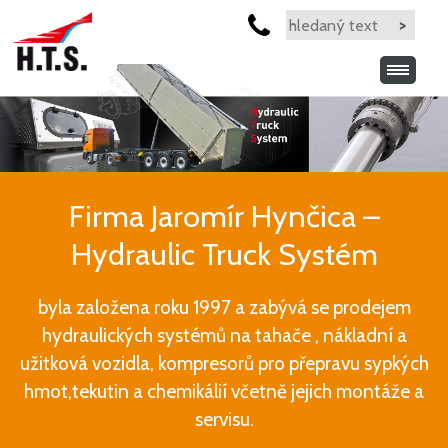
Firma Jaromír Hynčica –
Hydraulic Truck Systém
byla založena roku 1997 a zabývá se prodejem
hydraulických systémů na tahače , nákladní a
užitková vozidla, kompresorů pro přepravu sypkých
hmot,tekutin a chemikálií včetně jejich montáže a
servisu.