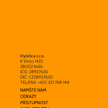
Hynčica s.r.o.
K Vinici 1422
28002 Kolín
IČO: 28927630
DIČ: CZ28927630
TEL/FAX: +420 321 768 144
NAPIŠTE NÁM
ODKAZY
PŘÍSTUPNOST