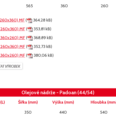
565
360
260
x260x360) MF
(
364,28 kB)
x260x360) MF
(
353,81 kB)
x360x260) MF
(
368,89 kB)
x260x360) MF
(
352,73 kB)
x360x260) MF
(
380,06 kB)
Olejové nádrže - Padoan (44/54)
(L)
Šířka (mm)
Výška (mm)
Hloubka (mm
350
440
540