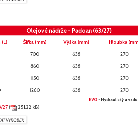
Olejové nádrže - Padoan (63/27)
(L)
Šířka (mm)
Výška (mm)
Hloubka (mm
700
638
270
860
638
270
1150
638
270
0
1260
638
270
EVO
- Hydraulický a vzdu
3/27
(
251,22 kB)