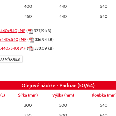
400
440
540
450
440
540
x440x540) MF
(
327,19 kB)
x440x540) MF
(
336,94 kB)
x440x540) MF
(
338,09 kB)
Olejové nádrže - Padoan (50/64)
(L)
Šířka (mm)
Výška (mm)
Hloubka (mm
300
500
540
350
500
640