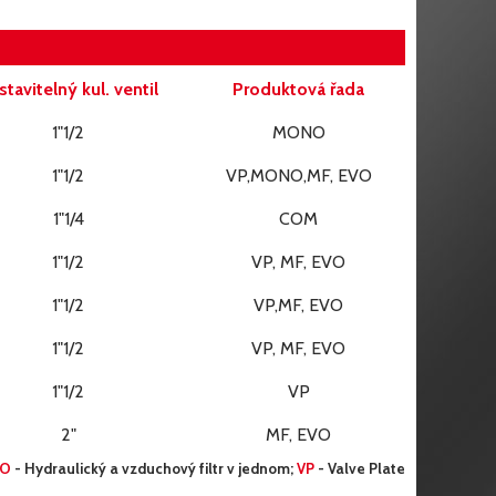
stavitelný kul. ventil
Produktová řada
1"1/2
MONO
1"1/2
VP,MONO,MF, EVO
1"1/4
COM
1"1/2
VP, MF, EVO
1"1/2
VP,MF, EVO
1"1/2
VP, MF, EVO
1"1/2
VP
2"
MF, EVO
VO
- Hydraulický a vzduchový filtr v jednom;
VP
- Valve Plate