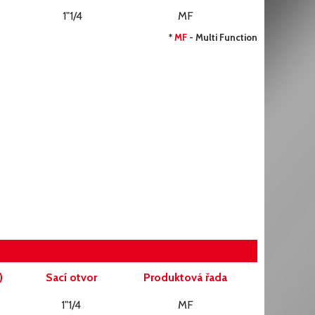
1"1/4
MF
*
MF
- Multi Function
)
Sací otvor
Produktová řada
1"1/4
MF