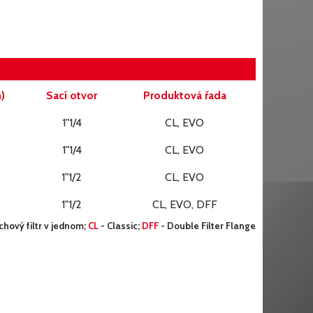
)
Sací otvor
Produktová řada
1"1/4
CL, EVO
1"1/4
CL, EVO
1"1/2
CL, EVO
1"1/2
CL, EVO, DFF
chový filtr v jednom;
CL
- Classic;
DFF
- Double Filter Flange