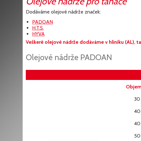
Olejové nádrže pro tahače
Dodáváme olejové nádrže značek:
PADOAN
H.T.S.
HYVA
Veškeré olejové nádrže dodáváme v hliníku (AL), tak
Olejové nádrže PADOAN
Objem 
30
40
40
50