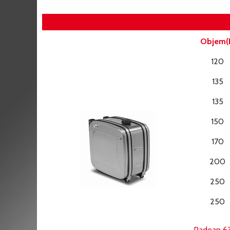
Objem(
120
135
135
150
170
200
250
250
Padoan 6