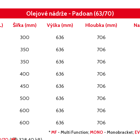
Olejové nádrže - Padoan (63/70)
L)
Šířka (mm)
Výška (mm)
Hloubka (mm)
Na
300
636
706
350
636
706
350
636
706
400
636
706
450
636
706
500
636
706
600
636
706
600
636
706
*
MF
- Multi Function;
MONO
- Monobracket;
E
3/70
(
328,40 kB)