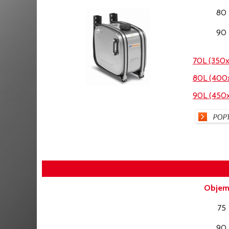
80
90
70L (350
80L (400
90L (450
Objem
75
90