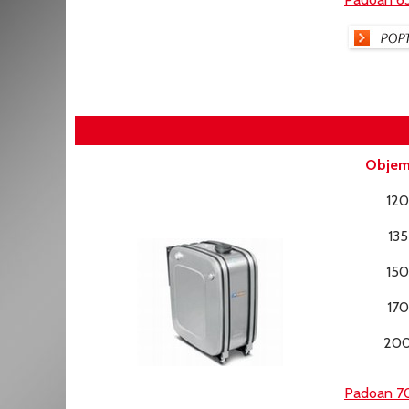
Objem 
120
135
150
170
20
Padoan 7