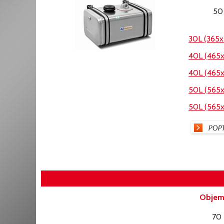
50
30L (365
40L (465
40L (465
50L (565
50L (565
Objem
70