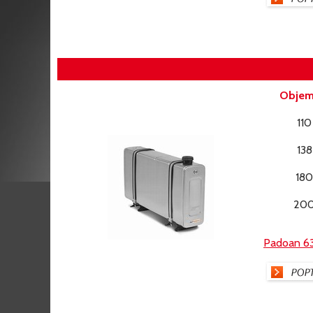
Objem 
110
138
180
20
Padoan 6