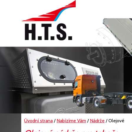
Úvodní strana
/
Nabízíme Vám
/
Nádrže
/ Olejové