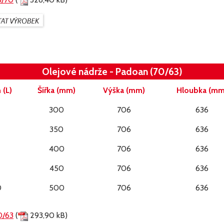
Olejové nádrže - Padoan (70/63)
(L)
Šířka (mm)
Výška (mm)
Hloubka (mm
300
706
636
350
706
636
400
706
636
450
706
636
0
500
706
636
0/63
(
293,90 kB)