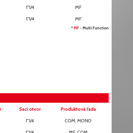
1"1/4
MF
1"1/4
MF
*
MF
- Multi Function
)
Sací otvor
Produktová řada
1"1/4
COM, MONO
1"1/4
MF, COM