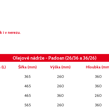
 i v nerezu.
Olejové nádrže - Padoan (26/36 a 36/26)
(L)
Šířka (mm)
Výška (mm)
Hloubka (mm
365
260
360
465
260
360
465
360
260
565
260
360