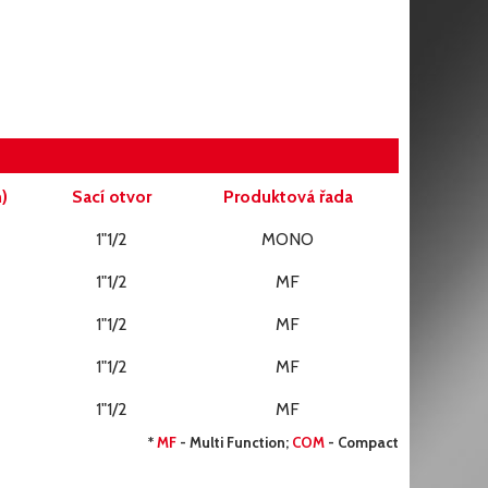
)
Sací otvor
Produktová řada
1"1/2
MONO
1"1/2
MF
1"1/2
MF
1"1/2
MF
1"1/2
MF
*
MF
- Multi Function;
COM
- Compact