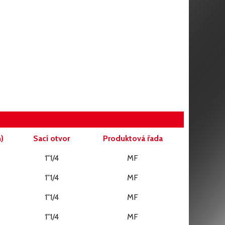
)
Sací otvor
Produktová řada
1"1/4
MF
1"1/4
MF
1"1/4
MF
1"1/4
MF