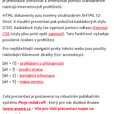
je jednoduše zvetšovat a zmenšovat pomocí standardních
nástrojů internetových prohlížečů.
HTML dokumenty jsou tvořeny strukturálním XHTML 1.0
Strict. K vizuální prezentaci pak pokužívá kaskádových stylu
(CSS). Kaskádové styly lze vypnout pomocí odkazu
Vypnout
CSS
(styly jdou poté opět
zapnout
). Tato funkčnost vyžaduje
povolené cookies v prohlížeci.
Pro nejdůležitejší navigační prvky tohoto webu jsou použity
následující klávesové zkratky (tzv. accesskeys):
[alt + 0] -
prohlášení o přístupnosti
[alt + 1] -
úvodní strana
[alt + 2] -
kontaktní informace
[alt + 5] -
mapa serveru
Celá prezentaci je postavena na robustním publikačním
systému
Moje redakce©
, který pro vás dodává Anawe
(
www.anawe.cz
- Vše pro Vaší prezentaci nejen na