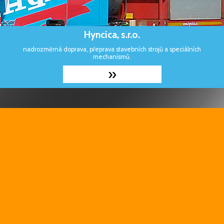
Hyncica, s.r.o.
nadrozměrná doprava, přeprava stavebních strojů a speciálních
mechanismů.
»