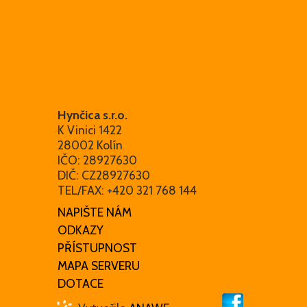
Hynčica s.r.o.
K Vinici 1422
28002 Kolín
IČO: 28927630
DIČ: CZ28927630
TEL/FAX: +420 321 768 144
NAPIŠTE NÁM
ODKAZY
PŘÍSTUPNOST
MAPA SERVERU
DOTACE