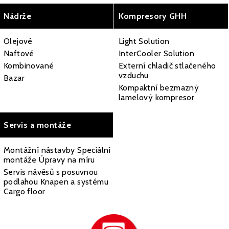
Nádrže
Kompresory GHH
Olejové
Light Solution
Naftové
InterCooler Solution
Kombinované
Externí chladič stlačeného
vzduchu
Bazar
Kompaktní bezmazný
lamelový kompresor
Servis a montáže
Montážní nástavby Speciální
montáže Úpravy na míru
Servis návěsů s posuvnou
podlahou Knapen a systému
Cargo floor