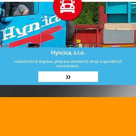
Hyncica, s.r.o.
nadrozměrná doprava, přeprava stavebních strojů a speciálních
mechanismů.
»