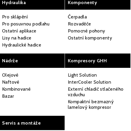
Hydraulika
Komponenty
Pro sklápění
Čerpadla
Pro posuvnou podlahu
Rozvaděče
Ostatní aplikace
Pomocné pohony
Lisy na hadice
Ostatní komponenty
Hydraulické hadice
Nádrže
Kompresory GHH
Olejové
Light Solution
Naftové
InterCooler Solution
Kombinované
Externí chladič stlačeného
vzduchu
Bazar
Kompaktní bezmazný
lamelový kompresor
Servis a montáže