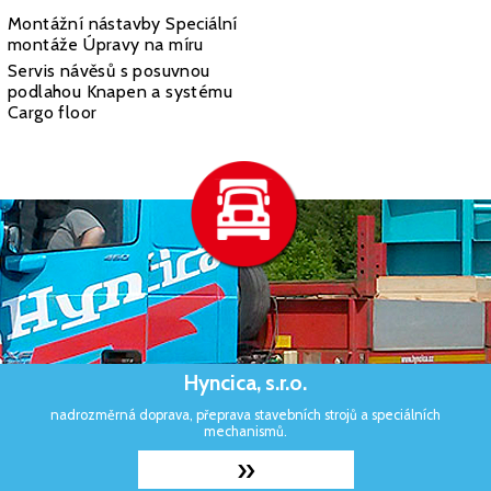
Montážní nástavby Speciální
montáže Úpravy na míru
Servis návěsů s posuvnou
podlahou Knapen a systému
Cargo floor
Hyncica, s.r.o.
nadrozměrná doprava, přeprava stavebních strojů a speciálních
mechanismů.
»