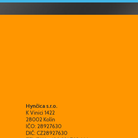
Hynčica s.r.o.
K Vinici 1422
28002 Kolín
IČO: 28927630
DIČ: CZ28927630