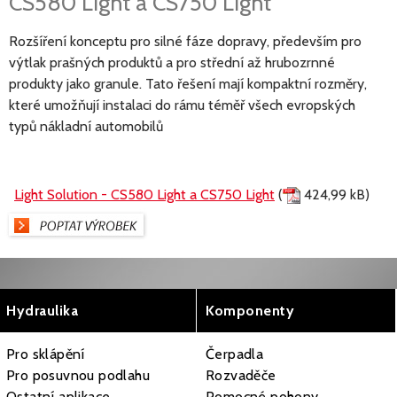
CS580 Light a CS750 Light
Rozšíření konceptu pro silné fáze dopravy, především pro
výtlak prašných produktů a pro střední až hrubozrnné
produkty jako granule. Tato řešení mají kompaktní rozměry,
které umožňují instalaci do rámu téměř všech evropských
typů nákladní automobilů
Light Solution - CS580 Light a CS750 Light
(
424,99 kB)
Hydraulika
Komponenty
Pro sklápění
Čerpadla
Pro posuvnou podlahu
Rozvaděče
Ostatní aplikace
Pomocné pohony