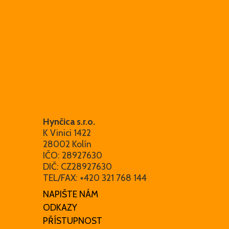
Hynčica s.r.o.
K Vinici 1422
28002 Kolín
IČO: 28927630
DIČ: CZ28927630
TEL/FAX: +420 321 768 144
NAPIŠTE NÁM
ODKAZY
PŘÍSTUPNOST