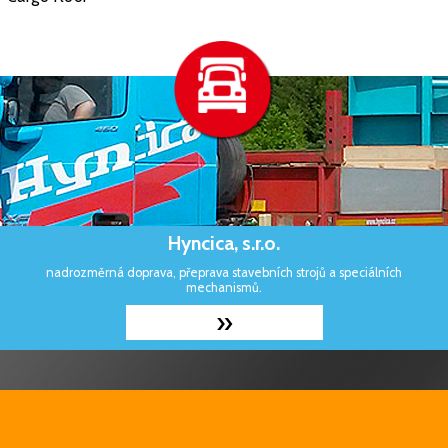
Hyncica, s.r.o.
nadrozměrná doprava, přeprava stavebních strojů a speciálních
mechanismů.
»