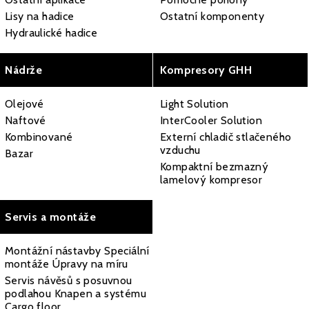
Lisy na hadice
Ostatní komponenty
Hydraulické hadice
Nádrže
Kompresory GHH
Olejové
Light Solution
Naftové
InterCooler Solution
Kombinované
Externí chladič stlačeného
vzduchu
Bazar
Kompaktní bezmazný
lamelový kompresor
Servis a montáže
Montážní nástavby Speciální
montáže Úpravy na míru
Servis návěsů s posuvnou
podlahou Knapen a systému
Cargo floor