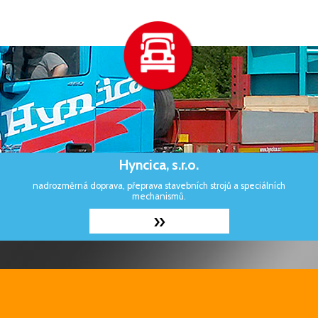
Hyncica, s.r.o.
nadrozměrná doprava, přeprava stavebních strojů a speciálních
mechanismů.
»