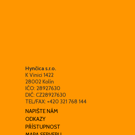
Hynčica s.r.o.
K Vinici 1422
28002 Kolín
IČO: 28927630
DIČ: CZ28927630
TEL/FAX: +420 321 768 144
NAPIŠTE NÁM
ODKAZY
PŘÍSTUPNOST
MAPA SERVERU