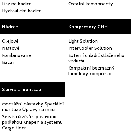
Lisy na hadice
Ostatní komponenty
Hydraulické hadice
Nádrže
Kompresory GHH
Olejové
Light Solution
Naftové
InterCooler Solution
Kombinované
Externí chladič stlačeného
vzduchu
Bazar
Kompaktní bezmazný
lamelový kompresor
Servis a montáže
Montážní nástavby Speciální
montáže Úpravy na míru
Servis návěsů s posuvnou
podlahou Knapen a systému
Cargo floor