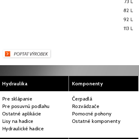
73 L
82 L
92 L
113 L
Hydraulika
Komponenty
Pre sklápanie
Čerpadlá
Pre posuvnú podlahu
Rozvádzače
Ostatné aplikácie
Pomocné pohony
Lisy na hadice
Ostatné komponenty
Hydraulické hadice