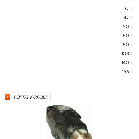
32 L
42 L
50 L
60 L
80 L
108 L
140 L
156 L