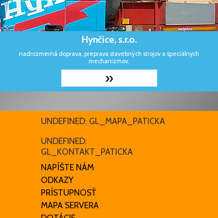
Hynčice, s.r.o.
nadrozmerná doprava, preprava stavebných strojov a špeciálnych
mechanizmov.
»
UNDEFINED: GL_MAPA_PATICKA
UNDEFINED:
GL_KONTAKT_PATICKA
NAPÍŠTE NÁM
ODKAZY
PRÍSTUPNOSŤ
MAPA SERVERA
DOTÁCIE