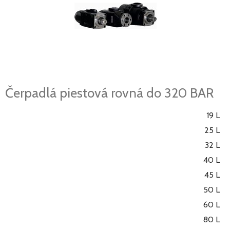
Čerpadlá piestová rovná do 320 BAR
19 L
25 L
32 L
40 L
45 L
50 L
60 L
80 L