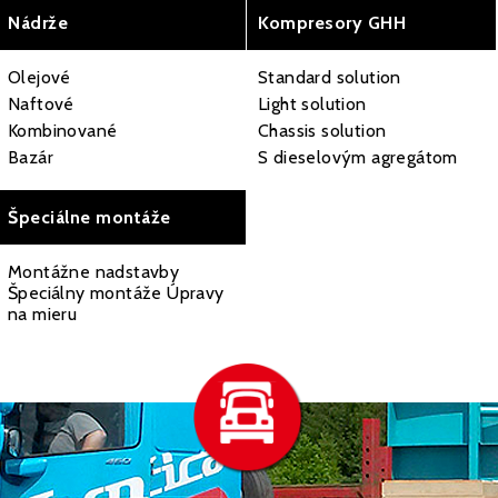
Nádrže
Kompresory GHH
Olejové
Standard solution
Naftové
Light solution
Kombinované
Chassis solution
Bazár
S dieselovým agregátom
Špeciálne montáže
Montážne nadstavby
Špeciálny montáže Úpravy
na mieru