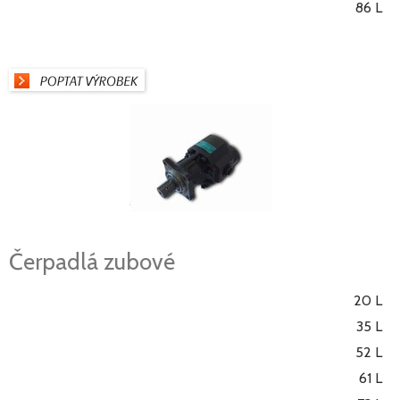
86 L
Čerpadlá zubové
20 L
35 L
52 L
61 L