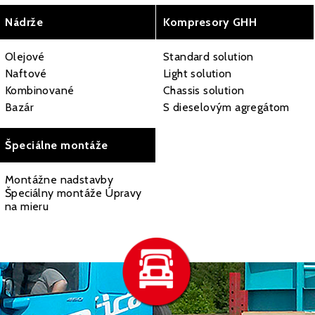
Nádrže
Kompresory GHH
Olejové
Standard solution
Naftové
Light solution
Kombinované
Chassis solution
Bazár
S dieselovým agregátom
Špeciálne montáže
Montážne nadstavby
Špeciálny montáže Úpravy
na mieru