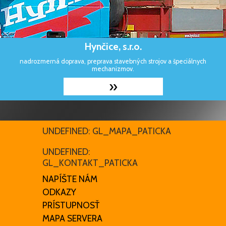
Hynčice, s.r.o.
nadrozmerná doprava, preprava stavebných strojov a špeciálnych
mechanizmov.
»
UNDEFINED: GL_MAPA_PATICKA
UNDEFINED:
GL_KONTAKT_PATICKA
NAPÍŠTE NÁM
ODKAZY
PRÍSTUPNOSŤ
MAPA SERVERA