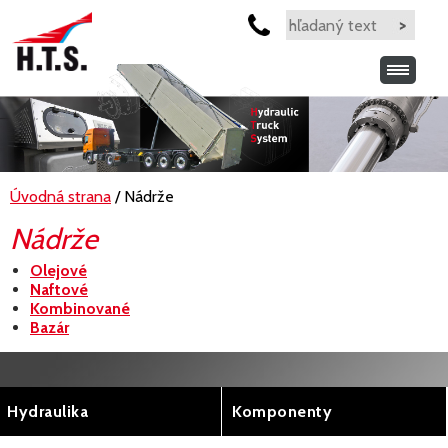
Úvodná strana
/ Nádrže
Nádrže
Olejové
Naftové
Kombinované
Bazár
Hydraulika
Komponenty