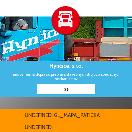
Hynčice, s.r.o.
nadrozmerná doprava, preprava stavebných strojov a špeciálnych
mechanizmov.
»
UNDEFINED: GL_MAPA_PATICKA
UNDEFINED: