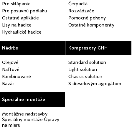
Pre sklápanie
Čerpadlá
Pre posuvnú podlahu
Rozvádzače
Ostatné aplikácie
Pomocné pohony
Lisy na hadice
Ostatné komponenty
Hydraulické hadice
Nádrže
Kompresory GHH
Olejové
Standard solution
Naftové
Light solution
Kombinované
Chassis solution
Bazár
S dieselovým agregátom
Špeciálne montáže
Montážne nadstavby
Špeciálny montáže Úpravy
na mieru