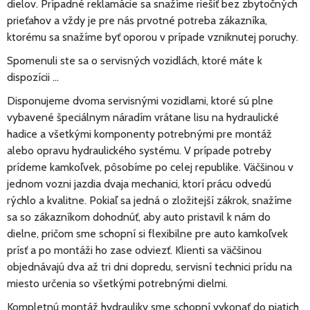
dielov. Prípadné reklamácie sa snažíme riešiť bez zbytočných
prieťahov a vždy je pre nás prvotné potreba zákazníka,
ktorému sa snažíme byť oporou v prípade vzniknutej poruchy.
Spomenuli ste sa o servisných vozidlách, ktoré máte k
dispozícii ...
Disponujeme dvoma servisnými vozidlami, ktoré sú plne
vybavené špeciálnym náradím vrátane lisu na hydraulické
hadice a všetkými komponenty potrebnými pre montáž
alebo opravu hydraulického systému. V prípade potreby
prídeme kamkoľvek, pôsobíme po celej republike. Väčšinou v
jednom vozni jazdia dvaja mechanici, ktorí prácu odvedú
rýchlo a kvalitne. Pokiaľ sa jedná o zložitejší zákrok, snažíme
sa so zákazníkom dohodnúť, aby auto pristavil k nám do
dielne, pričom sme schopní si flexibilne pre auto kamkoľvek
prísť a po montáži ho zase odviezť. Klienti sa väčšinou
objednávajú dva až tri dni dopredu, servisní technici prídu na
miesto určenia so všetkými potrebnými dielmi.
Kompletnú montáž hydrauliky sme schopní vykonať do piatich