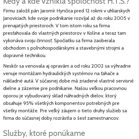
Kedy a kde vznikla spoločnosť H.T.S.?
Firmu založil pán Jaromír Hynčica pred 12 rokmi v uhliarskych
Janoviciach, kde svoje podnikanie rozvíjal až do roku 2005 v
prenajatých priestoroch. V tom istom roku sa firma
presťahovala do vlastných priestorov v Kolíne a teraz tam
vykonáva svoju činnosť. Spočiatku sa firma zaoberala
obchodom s poľnohospodárskymi a stavebnými strojmi a
dopravné technikou.
Neskôr sa venovala aj opravám a od roku 2002 sa výhradne
venuje montážam hydraulických systémov na ťahače a
nákladné autá. V súčasnej dobe má zriadené vlastné servisné
dielne a zázemie pre podnikanie. Našou veľkou pracovnou
oporou je vybudovaný sklad náhradných dielov, ktorý
obsahuje 95% všetkých komponentov potrebných pre
všetky montáže. Pre veľký záujem o tieto druhy služieb sa
firma do súčasnej doby rozrástla o šesť zamestnancov.
Služby, ktoré ponúkame