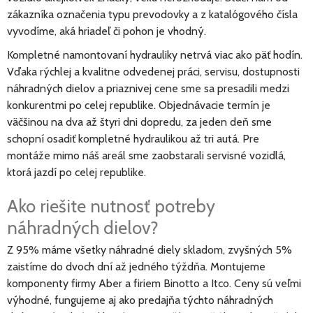
zákazníka označenia typu prevodovky a z katalógového čísla
vyvodíme, aká hriadeľ či pohon je vhodný.
Kompletné namontovaní hydrauliky netrvá viac ako päť hodín.
Vďaka rýchlej a kvalitne odvedenej práci, servisu, dostupnosti
náhradných dielov a priaznivej cene sme sa presadili medzi
konkurentmi po celej republike. Objednávacie termín je
väčšinou na dva až štyri dni dopredu, za jeden deň sme
schopní osadiť kompletné hydraulikou až tri autá. Pre
montáže mimo náš areál sme zaobstarali servisné vozidlá,
ktorá jazdí po celej republike.
Ako riešite nutnosť potreby
náhradných dielov?
Z 95% máme všetky náhradné diely skladom, zvyšných 5%
zaistíme do dvoch dní až jedného týždňa. Montujeme
komponenty firmy Aber a firiem Binotto a Itco. Ceny sú veľmi
výhodné, fungujeme aj ako predajňa týchto náhradných