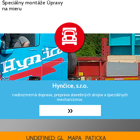
Špeciálny montáže Úpravy
na mieru
Hynčice, s.r.o.
nadrozmerná doprava, preprava stavebných strojov a špeciálnych
mechanizmov.
»
UNDEFINED: GL_MAPA_PATICKA