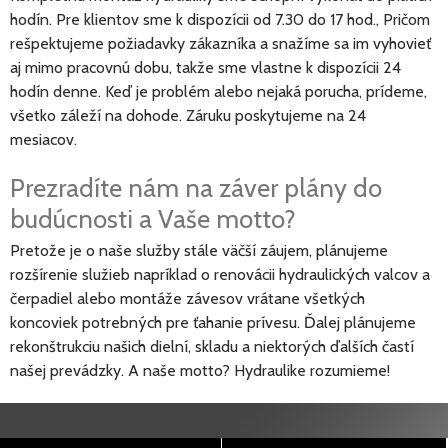
hodín. Pre klientov sme k dispozícii od 7.30 do 17 hod., Pričom
rešpektujeme požiadavky zákazníka a snažíme sa im vyhovieť
aj mimo pracovnú dobu, takže sme vlastne k dispozícii 24
hodín denne. Keď je problém alebo nejaká porucha, prídeme,
všetko záleží na dohode. Záruku poskytujeme na 24
mesiacov.
Prezradíte nám na záver plány do
budúcnosti a Vaše motto?
Pretože je o naše služby stále väčší záujem, plánujeme
rozšírenie služieb napríklad o renovácii hydraulických valcov a
čerpadiel alebo montáže závesov vrátane všetkých
koncoviek potrebných pre ťahanie prívesu. Ďalej plánujeme
rekonštrukciu našich dielní, skladu a niektorých ďalších častí
našej prevádzky. A naše motto? Hydraulike rozumieme!