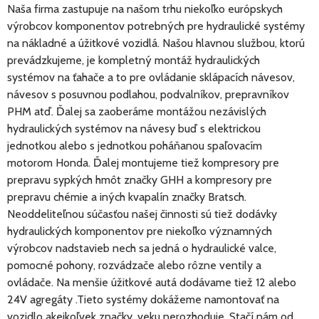
Naša firma zastupuje na našom trhu niekoľko európskych
výrobcov komponentov potrebných pre hydraulické systémy
na nákladné a úžitkové vozidlá. Našou hlavnou službou, ktorú
prevádzkujeme, je kompletný montáž hydraulických
systémov na ťahače a to pre ovládanie sklápacích návesov,
návesov s posuvnou podlahou, podvalníkov, prepravníkov
PHM atď. Ďalej sa zaoberáme montážou nezávislých
hydraulických systémov na návesy buď s elektrickou
jednotkou alebo s jednotkou poháňanou spaľovacím
motorom Honda. Ďalej montujeme tiež kompresory pre
prepravu sypkých hmôt značky GHH a kompresory pre
prepravu chémie a iných kvapalín značky Bratsch.
Neoddeliteľnou súčasťou našej činnosti sú tiež dodávky
hydraulických komponentov pre niekoľko významných
výrobcov nadstavieb nech sa jedná o hydraulické valce,
pomocné pohony, rozvádzače alebo rôzne ventily a
ovládače. Na menšie úžitkové autá dodávame tiež 12 alebo
24V agregáty .Tieto systémy dokážeme namontovať na
vozidlo akejkoľvek značky, veku nerozhoduje. Stačí nám od