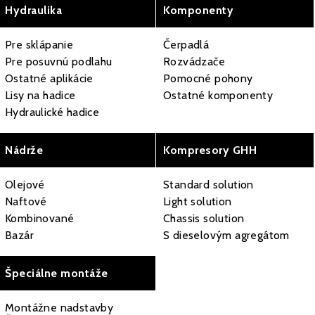
Hydraulika
Komponenty
Pre sklápanie
Čerpadlá
Pre posuvnú podlahu
Rozvádzače
Ostatné aplikácie
Pomocné pohony
Lisy na hadice
Ostatné komponenty
Hydraulické hadice
Nádrže
Kompresory GHH
Olejové
Standard solution
Naftové
Light solution
Kombinované
Chassis solution
Bazár
S dieselovým agregátom
Špeciálne montáže
Montážne nadstavby