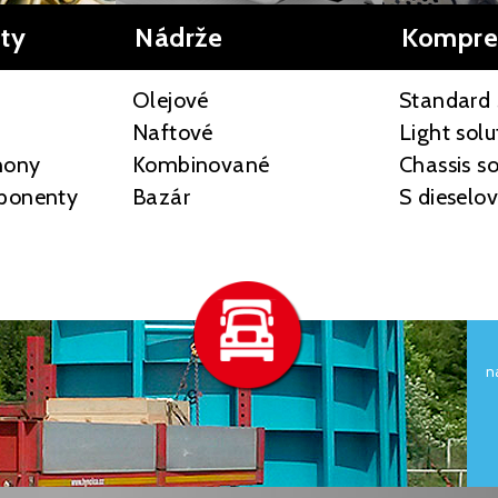
ty
Nádrže
Kompre
Olejové
Standard 
Naftové
Light solu
hony
Kombinované
Chassis so
ponenty
Bazár
S diesel
n