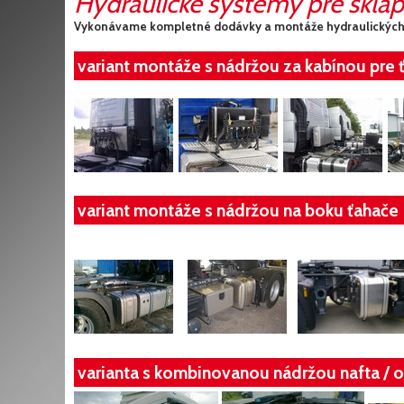
Hydraulické systémy pre sklá
Vykonávame kompletné dodávky a montáže hydraulických 
variant montáže s nádržou za kabínou pre 
variant montáže s nádržou na boku ťahače
varianta s kombinovanou nádržou nafta / o