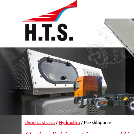
Úvodná strana
/
Hydraulika
/ Pre sklápanie