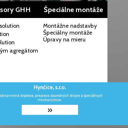
sory GHH
Špeciálne montáže
solution
Montážne nadstavby
Špeciálny montáže
tion
Úpravy na mieru
lution
ovým agregátom
Hynčice, s.r.o.
adrozmerná doprava, preprava stavebných strojov a špeciálnych
mechanizmov.
»