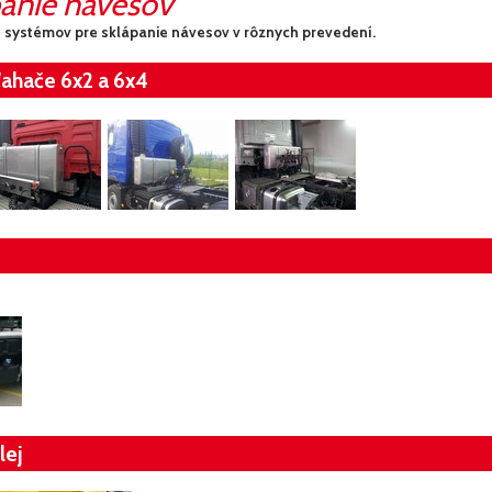
panie návesov
systémov pre sklápanie návesov v rôznych prevedení.
ťahače 6x2 a 6x4
lej