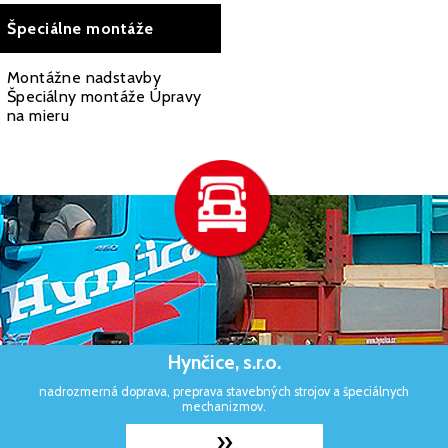
Špeciálne montáže
Montážne nadstavby
Špeciálny montáže Úpravy
na mieru
Hynčice, s.r.o.
nadrozmerná doprava, preprava stavebných strojov a špeciálnych
mechanizmov.
»