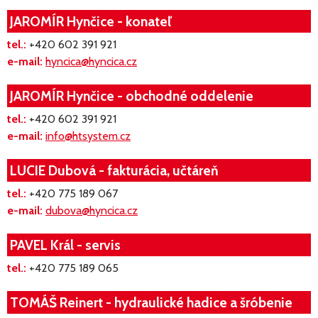
JAROMÍR Hynčice - konateľ
tel.:
+420 602 391 921
e-mail:
hyncica@hyncica.cz
JAROMÍR Hynčice - obchodné oddelenie
tel.:
+420 602 391 921
e-mail:
info@htsystem.cz
LUCIE Dubová - fakturácia, učtáreň
tel.:
+420 775 189 067
e-mail:
dubova@hyncica.cz
PAVEL Král - servis
tel.:
+420 775 189 065
TOMÁŠ Reinert - hydraulické hadice a šróbenie