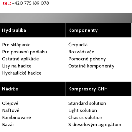
tel.:
+420 775 189 078
Hydraulika
Komponenty
Pre sklápanie
Čerpadlá
Pre posuvnú podlahu
Rozvádzače
Ostatné aplikácie
Pomocné pohony
Lisy na hadice
Ostatné komponenty
Hydraulické hadice
Nádrže
Kompresory GHH
Olejové
Standard solution
Naftové
Light solution
Kombinované
Chassis solution
Bazár
S dieselovým agregátom