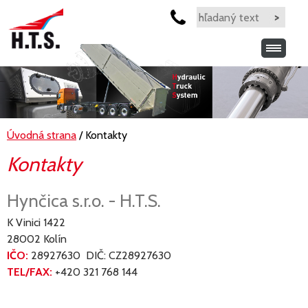
Úvodná strana
/ Kontakty
Kontakty
Hynčica s.r.o. - H.T.S.
K Vinici 1422
28002 Kolín
IČO:
28927630 DIČ: CZ28927630
TEL/FAX:
+420 321 768 144